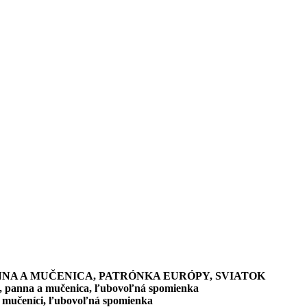
PANNA A MUČENICA, PATRÓNKA EURÓPY, SVIATOK
gu, panna a mučenica, ľubovoľná spomienka
i a mučeníci, ľubovoľná spomienka