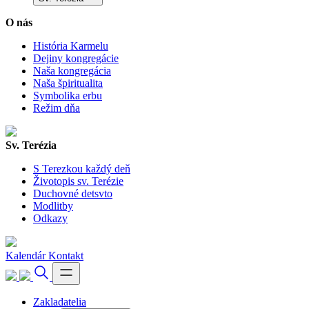
O nás
História Karmelu
Dejiny kongregácie
Naša kongregácia
Naša špiritualita
Symbolika erbu
Režim dňa
Sv. Terézia
S Terezkou každý deň
Životopis sv. Terézie
Duchovné detsvto
Modlitby
Odkazy
Kalendár
Kontakt
Zakladatelia