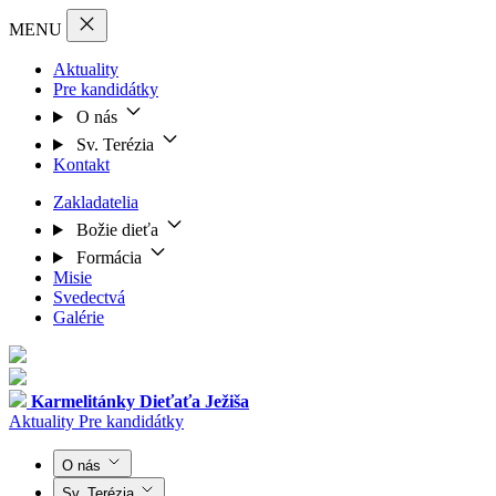
MENU
Aktuality
Pre kandidátky
O nás
Sv. Terézia
Kontakt
Zakladatelia
Božie dieťa
Formácia
Misie
Svedectvá
Galérie
Karmelitánky
Dieťaťa Ježiša
Aktuality
Pre kandidátky
O nás
Sv. Terézia