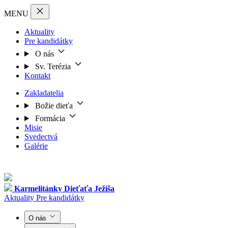
MENU
Aktuality
Pre kandidátky
O nás
Sv. Terézia
Kontakt
Zakladatelia
Božie dieťa
Formácia
Misie
Svedectvá
Galérie
Karmelitánky
Dieťaťa Ježiša
Aktuality
Pre kandidátky
O nás