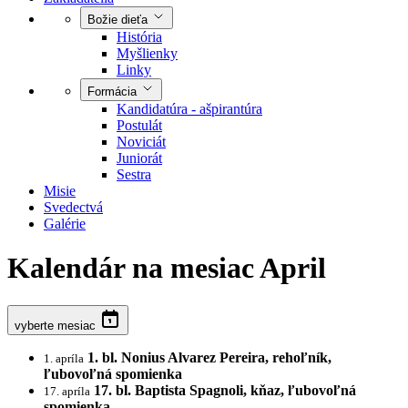
Božie dieťa
História
Myšlienky
Linky
Formácia
Kandidatúra - ašpirantúra
Postulát
Noviciát
Juniorát
Sestra
Misie
Svedectvá
Galérie
Kalendár
na mesiac April
vyberte mesiac
1. bl. Nonius Alvarez Pereira, rehoľník,
1. apríla
ľubovoľná spomienka
17. bl. Baptista Spagnoli, kňaz, ľubovoľná
17. apríla
spomienka