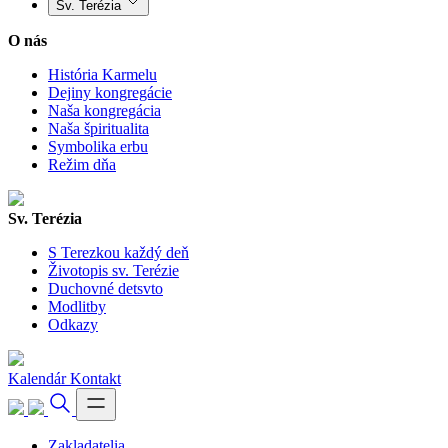
Sv. Terézia
O nás
História Karmelu
Dejiny kongregácie
Naša kongregácia
Naša špiritualita
Symbolika erbu
Režim dňa
Sv. Terézia
S Terezkou každý deň
Životopis sv. Terézie
Duchovné detsvto
Modlitby
Odkazy
Kalendár
Kontakt
Zakladatelia