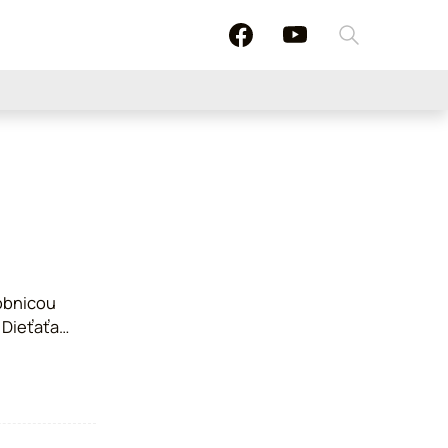
žobnicou
 Dieťaťa