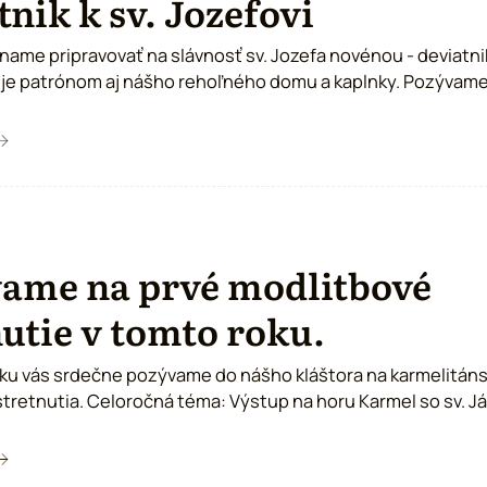
tnik k sv. Jozefovi
ame pripravovať na slávnosť sv. Jozefa novénou - deviatnikom. 
atrónom aj nášho rehoľného domu a kaplnky. Pozývame k spoločnej
torú sme nahrali pred štyrmi rokmi. Deviatnik k sv. Jozefovi so
elu: 1. deň novény s Pannou Máriou, Kráľovnou a Ozdobou 
ame na prvé modlitbové
nutie v tomto roku.
oku vás srdečne pozývame do nášho kláštora na karmelitán
stup na horu Karmel so sv. Jánom od
ste dokonalosti. Prvé modlitbové stretnutie v tomto roku
vás. :)