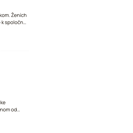
Ženích
Karmelu.
ske