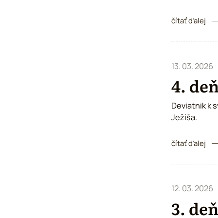
čítať ďalej
13. 03. 2026
4. deň
Deviatnik k 
Ježiša.
čítať ďalej
12. 03. 2026
3. deň