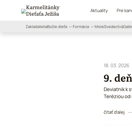
Karmelitánky
Aktuality
Pre kan
Dieťaťa Ježiša
Božie dieťa
Formácia
Zakladatelia
Misie
Svedectvá
Galé
18. 03. 2026
9. deň
Deviatnik k 
Teréziou od 
Ježiša.
čítať ďalej