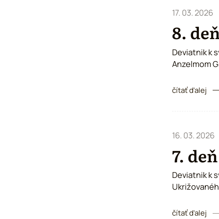
17. 03. 2026
8. deň
Deviatnik k 
Anzelmom Gąd
čítať ďalej
16. 03. 2026
7. deň
Deviatnik k 
Ukrižovanéh
čítať ďalej