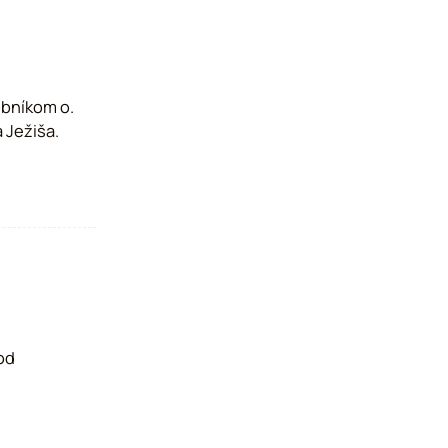
obníkom o.
 Ježiša.
 od