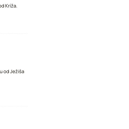
od Kríža.
ou od Ježiša