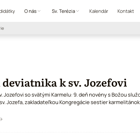
didátky
O nás
Sv. Terézia
Kalendár
Kontakt
rie
 deviatnika k sv. Jozefovi
sv. Jozefovi so svätými Karmelu: 9. deň novény s Božou slu
sv. Jozefa, zakladateľkou Kongregácie sestier karmelitánok