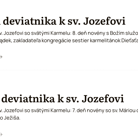
 deviatnika k sv. Jozefovi
sv. Jozefovi so svätými Karmelu: 8. deň novény s Božím služ
ek, zakladateľa kongregácie sestier karmelitánok Dieťaťa
 deviatnika k sv. Jozefovi
sv. Jozefovi so svätými Karmelu: 7. deň novény so sv. Máriou
o Ježiša.