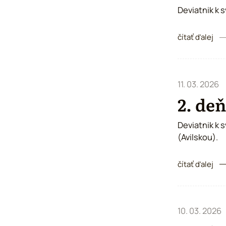
Deviatnik k 
čítať ďalej
11. 03. 2026
2. deň
Deviatnik k 
(Avilskou).
čítať ďalej
10. 03. 2026