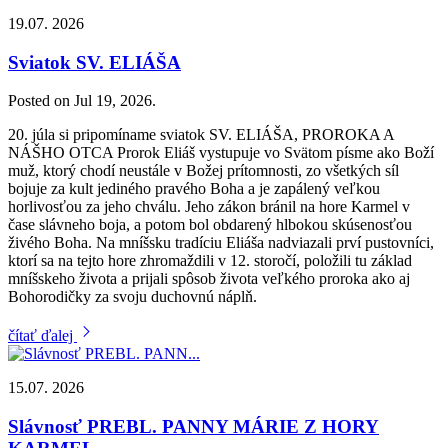
19.07. 2026
Sviatok SV. ELIÁŠA
Posted on Jul 19, 2026.
20. júla si pripomíname sviatok SV. ELIÁŠA, PROROKA A
NÁŠHO OTCA Prorok Eliáš vystupuje vo Svätom písme ako Boží
muž, ktorý chodí neustále v Božej prítomnosti, zo všetkých síl
bojuje za kult jediného pravého Boha a je zapálený veľkou
horlivosťou za jeho chválu. Jeho zákon bránil na hore Karmel v
čase slávneho boja, a potom bol obdarený hlbokou skúsenosťou
živého Boha. Na mníšsku tradíciu Eliáša nadviazali prví pustovníci,
ktorí sa na tejto hore zhromaždili v 12. storočí, položili tu základ
mníšskeho života a prijali spôsob života veľkého proroka ako aj
Bohorodičky za svoju duchovnú náplň.
čítať ďalej
15.07. 2026
Slávnosť PREBL. PANNY MÁRIE Z HORY