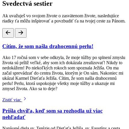
Svedectvá sestier
Ak uvažuješ vo svojom živote o zasvätenom živote, nasledujúce
riadky ťa môžu inšpirovať a povzbudiť ťa na tvojej ceste za Pánom.
Cítim, že som našla drahocennú perlu!
Ako 17 ročná som v sebe odkryla, že moje túžby po splnení zmyslu
života sú príliž veľké, aby som ich dokázala zrealizovať! Nikdy to
nedokážem! Po niekoľkých rokoch som spoznala Ježiša. On ma
začal sprevádzať do centra života, ktorým je On sám. Nakoniec mi
ukázal Karmel Dieťaťa Ježiša. Cítim, že som našla drahocennú
perlu! Perlu, ktorá uspokojuje všetky moje túžby a ukazuje mi
zmysel života. Ako sa to deje?
Zistiť viac
Prišla chvíľa, keď som sa rozhodla už viac
nehľadať
Napísané diela sv. Terézie od Dieťaťa Ježiša, sv. Faustíny a cesta