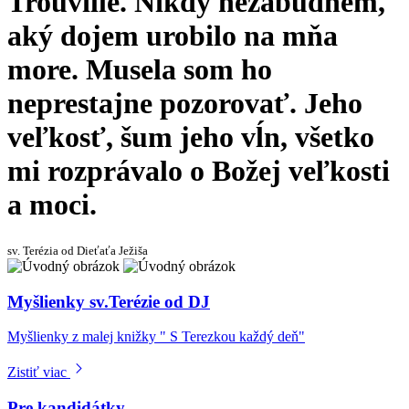
Trouville.
Nikdy
nezabudnem,
aký
dojem
urobilo
na
mňa
more.
Musela
som
ho
neprestajne
pozorovať.
Jeho
veľkosť,
šum
jeho
vĺn,
všetko
mi
rozprávalo
o
Božej
veľkosti
a
moci.
sv. Terézia od Dieťaťa Ježiša
Myšlienky sv.Terézie od DJ
Myšlienky z malej knižky " S Terezkou každý deň"
Zistiť viac
Pre kandidátky