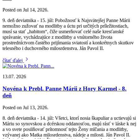
Posted on Jul 14, 2026.
9. deň deviatnika - 15. júl: Pobožnosť k Najsvätejšej Panne Márii
nemožno zužovať na modlitby a úctu pri určitých príležitostiach,
musí sa stať „habitom“, čiže usmerňovať celé naše kresťanské
správanie, vychádzajúce z modlitby a vnútorného života
prostredníctvom častého prijímania sviatostí a konkrétnych skutkov
telesného i duchovného milosrdenstva. Ján Pavol II.
čítať ďalej
13.07. 2026
Novéna k Prebl. Panne Márii z Hory Karmel - 8.
deň
Posted on Jul 13, 2026.
8. deň deviatnika - 14. júl: Všetci, ktorí nosia škapuliar a uctievajú si
Máriu so synovskou a dcérskou oddanosťou, majú rásť v láske k nej
a vo svete posilňovať prítomnosť tejto Ženy mlčania a modlitby,
vzývanej ako Matka milosrdenstva, nádeje a milosti. Ján Pavol II.