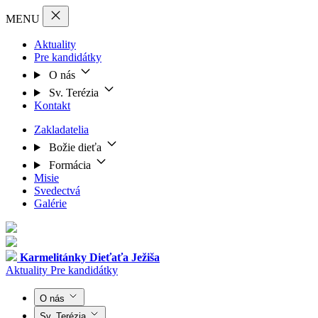
MENU
Aktuality
Pre kandidátky
O nás
Sv. Terézia
Kontakt
Zakladatelia
Božie dieťa
Formácia
Misie
Svedectvá
Galérie
Karmelitánky
Dieťaťa Ježiša
Aktuality
Pre kandidátky
O nás
Sv. Terézia