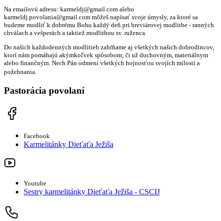
Na emailovú adresu: karmeldj@gmail.com alebo
karmeldj.povolania@gmail.com môžeš napísať svoje úmysly, za ktoré sa
budeme modliť k dobrému Bohu každý deň pri breviárovej modlitbe - ranných
chválach a vešperách a taktiež modlitbou sv. ruženca.
Do našich každodenných modlitieb zahŕňame aj všetkých našich dobrodincov,
ktorí nám pomáhajú akýmkoľvek spôsobom; či už duchovným, materiálnym
alebo finančným. Nech Pán odmení všetkých hojnosťou svojích milostí a
požehnania.
Pastorácia povolaní
Facebook
Karmelitánky Dieťaťa Ježiša
Youtube
Sestry karmelitánky Dieťaťa Ježiša - CSCIJ