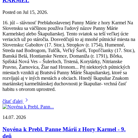
KARMEL
Posted on Jul 15, 2026.
16. júl – slávnosť Preblahoslavenej Panny Márie z hory Karmel Na
Slovensku sa väčšinou používa ľudový názov Panny Márie
Karmelskej alebo Škapuliarskej. Tento sviatok sa teší veľkej úcte
veriacich už po stáročia. Dosvedčujú to aj mnohé pútnické miesta na
Slovensku: Gaboltov (17. Stor.), Stropkov (r. 1754), Humenné,
Streda nad Bodrogom, Tulčík, Veľký Šariš, Topoľčianky (17. Stor.),
Banská Belá, Hontianske Nemce, Domaniža (r. 1791), Bôrka,
Spišská Nová Ves – Šulerloch, Trstená, Korytárky, Nitrianske
Pravno, Žarnovica, Žiar nad Hronom... Pri niektorých pútnických
miestach vznikli aj Bratstvá Panny Márie Škapuliarskej, ktoré sa
rozvíjajú aj v iných mestách a obciach. Hnedý škapuliar Znakom
mariánskej karmelitánskej duchovnosti je škapuliar- vrchná časť
habitu s otvorom uprostred.
čítať ďalej
14.07. 2026
Novéna k Prebl. Panne Márii z Hory Karmel - 9.
deň