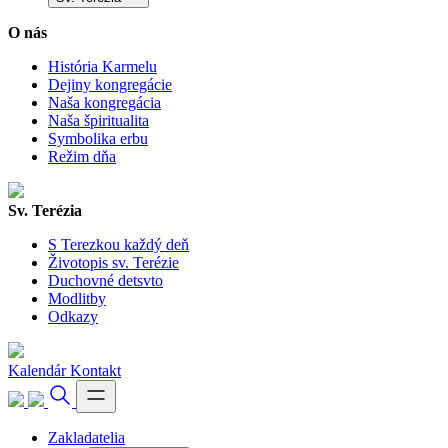
O nás
História Karmelu
Dejiny kongregácie
Naša kongregácia
Naša špiritualita
Symbolika erbu
Režim dňa
Sv. Terézia
S Terezkou každý deň
Životopis sv. Terézie
Duchovné detsvto
Modlitby
Odkazy
Kalendár
Kontakt
Zakladatelia