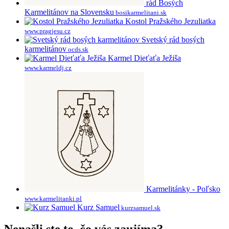
rád Bosých
Karmelitánov na Slovensku
bosikarmelitani.sk
Kostol Pražského Jezuliatka
www.pragjesu.cz
Svetský rád bosých
karmelitánov
ocds.sk
Karmel Dieťaťa Ježiša
www.karmeldj.cz
Karmelitánky - Poľsko
www.karmelitanki.pl
Kurz Samuel
kurzsamuel.sk
Nenašli ste to, čo vás zaujíma?