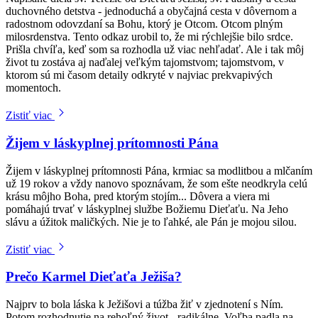
duchovného detstva - jednoduchá a obyčajná cesta v dôvernom a
radostnom odovzdaní sa Bohu, ktorý je Otcom. Otcom plným
milosrdenstva. Tento odkaz urobil to, že mi rýchlejšie bilo srdce.
Prišla chvíľa, keď som sa rozhodla už viac nehľadať. Ale i tak môj
život tu zostáva aj naďalej veľkým tajomstvom; tajomstvom, v
ktorom sú mi časom detaily odkryté v najviac prekvapivých
momentoch.
Zistiť viac
Žijem v láskyplnej prítomnosti Pána
Žijem v láskyplnej prítomnosti Pána, krmiac sa modlitbou a mlčaním
už 19 rokov a vždy nanovo spoznávam, že som ešte neodkryla celú
krásu môjho Boha, pred ktorým stojím... Dôvera a viera mi
pomáhajú trvať v láskyplnej službe Božiemu Dieťaťu. Na Jeho
slávu a úžitok maličkých. Nie je to ľahké, ale Pán je mojou silou.
Zistiť viac
Prečo Karmel Dieťaťa Ježiša?
Najprv to bola láska k Ježišovi a túžba žiť v zjednotení s Ním.
Potom rozhodnutie na rehoľný život - radikálne. Voľba padla na