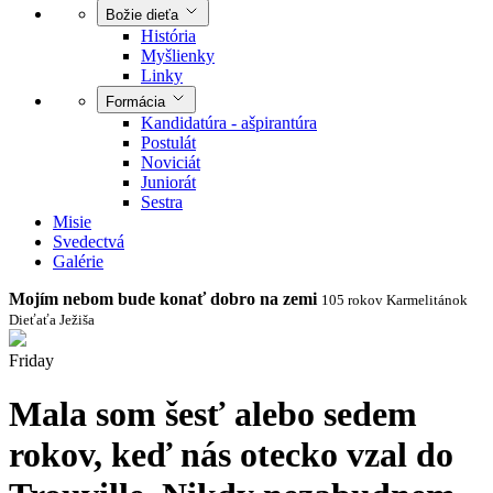
Božie dieťa
História
Myšlienky
Linky
Formácia
Kandidatúra - ašpirantúra
Postulát
Noviciát
Juniorát
Sestra
Misie
Svedectvá
Galérie
Mojím
nebom
bude
konať
dobro na zemi
105 rokov Karmelitánok
Dieťaťa Ježiša
Friday
Mala
som
šesť
alebo
sedem
rokov,
keď
nás
otecko
vzal
do