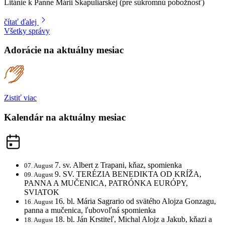
Litánie k Panne Márii Škapuliarskej (pre súkromnú pobožnosť)
čítať ďalej
Všetky správy
Adorácie
na aktuálny mesiac
Zistiť viac
Kalendár
na aktuálny mesiac
7. sv. Albert z Trapani, kňaz, spomienka
07. August
9. SV. TERÉZIA BENEDIKTA OD KRÍŽA,
09. August
PANNA A MUČENICA, PATRÓNKA EURÓPY,
SVIATOK
16. bl. Mária Sagrario od svätého Alojza Gonzagu,
16. August
panna a mučenica, ľubovoľná spomienka
18. bl. Ján Krstiteľ, Michal Alojz a Jakub, kňazi a
18. August